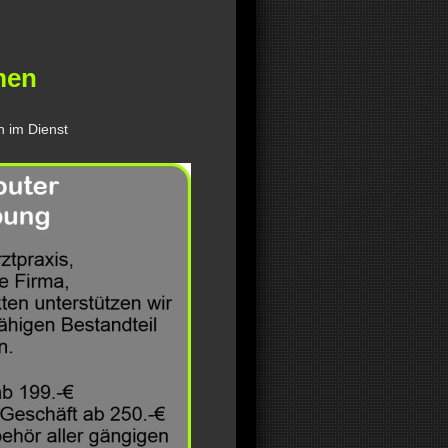
ice Notdienst Reparatur
men
n im Dienst