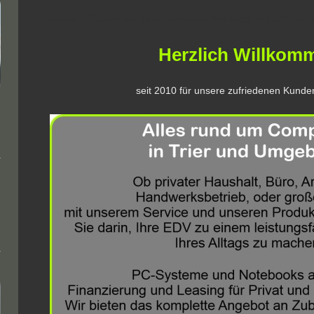
escape IT Solutions Trier Computer Notebook Vor-Ort-Serv
Herzlich Willkom
seit 2010 für unsere zufriedenen Kunde